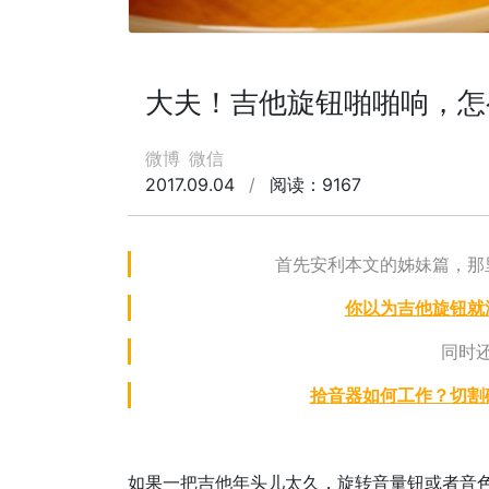
大夫！吉他旋钮啪啪响，怎
微博
微信
2017.09.04
/
阅读：9167
首先安利本文的姊妹篇，那
你以为吉他旋钮就
同时
拾音器如何工作？切割
如果一把吉他年头儿太久，旋转音量钮或者音