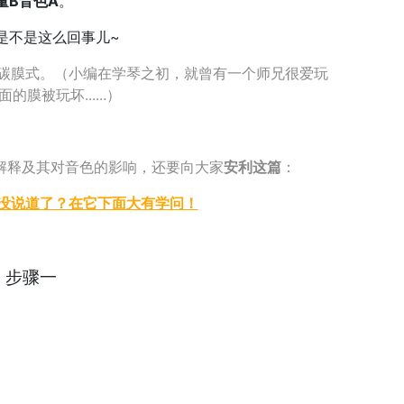
量B音色A
。
是不是这么回事儿~
、碳膜式。（小编在学琴之初，就曾有一个师兄很爱玩
膜被玩坏......）
解释及其对音色的影响，还要向大家
安利这篇
：
没说道了？在它下面大有学问！
步骤一