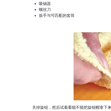
吸锡器
螺丝刀
扳手与可匹配的套筒
关掉旋钮，然后试着看能不能把旋钮帽拿下