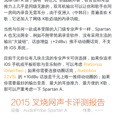
Spartan A 除了拥有 “韩范儿” 的靓丽外表，在音质和耳放
推力上几乎是同级无敌的，双耳机输出可以让你和歌手在同
一房间内录音无需耳分，由于亚洲人（中韩日）普遍喜欢 K
歌，它还加入了网络 K歌必须的内录功能。
当然与任何一款成本受限的入门级专业声卡一样，Spartan
A 也无法两全，例如不附带简易录音软件、没有采用主流的
输出“大旋钮”、话放增益（+2dBu）推不动动圈话筒、不支
持 iOS 系统...
目前千元价位有几块主流的专业声卡可供选择，如果你追求
iOS 手机或平板听歌与音乐制作，可以考虑
PreSonus
iOne/iTwo
；如果你需要连接动圈话筒，
Audiobox
22VSL
的 +10dBu 话放是千元上唯一推得动动圈的；如果
你需要最好的输出音质、最大的耳放推力、最方便的 K歌，
那可以严重考虑一下 Spartan A。