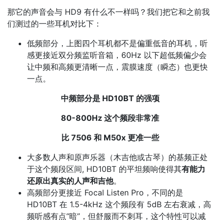
那它的声音会与 HD9 有什么不一样吗？我们把它和之前我
们测过的一些耳机对比下：
低频部分，上图四个耳机都不是偏重低音的耳机，听
感更接近双分频监听音箱，60Hz 以下超低频偏少会
让中频和高频更清晰一点，震膜速度（瞬态）也更快
一点。
中频部分是 HD10BT 的强项
80-800Hz 这个频段非常准
比 7506 和 M50x 更准一些
大多数人声和原声乐器（木吉他或古琴）的基频正处
于这个频段区间, HD10BT 的平坦频响使得其
有能力
还原出真实的人声和吉他
。
高频部分更接近 Focal Listen Pro，不同的是
HD10BT 在 1.5-4kHz 这个频段有 5dB 左右衰减，高
频听感有点“暗”，但舒服而不刺耳，这个特性可以减