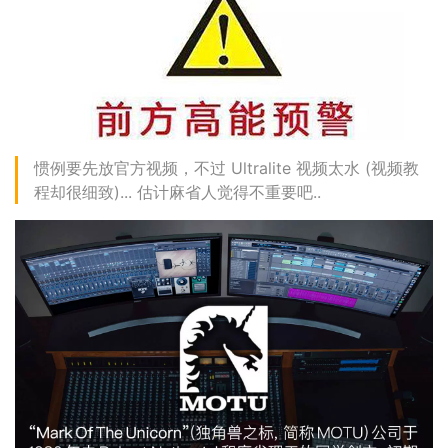
惯例要先放官方视频，不过 Ultralite 视频太水 (视频教
程却很细致)... 估计麻省人觉得不重要吧..