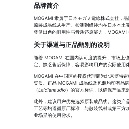
品牌简介
MOGAMI 隶属于日本モガミ電線株式会社，品
原装成品线从生产、检测到组装均在日本本土
凭借出色的耐用性与音质还原能力，MOGAM
关于渠道与正品甄别的说明
随着 MOGAMI 在国内认可度的提升，市场
定、缺乏售后保障，容易影响用户的实际使用
MOGAMI 在中国区的授权代理商为北京博
资质。正品 MOGAMI 成品线及包装均印有品
（
Leidianaudio
）的官方标识，以确保产品来
此外，建议用户优先选择原装成品线。这类产
工艺等均遵循原厂标准，与散装线材或第三方
业场景的使用需求。