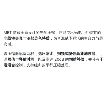
MBT 搭载全新设计的光学压缩，它能突出光电元件特有的
非线性失真
与
浓郁染色特质
，为音源赋予鲜活的生命力与层
次感。
该压缩器配备两档可选
压缩比
、
扫频式侧链高通滤波器
、可
调
阈值
与
释放时间
，以及高达 20dB 的
增益补偿
，并带有
干
湿混合
控制，支持经典的平行压缩处理。