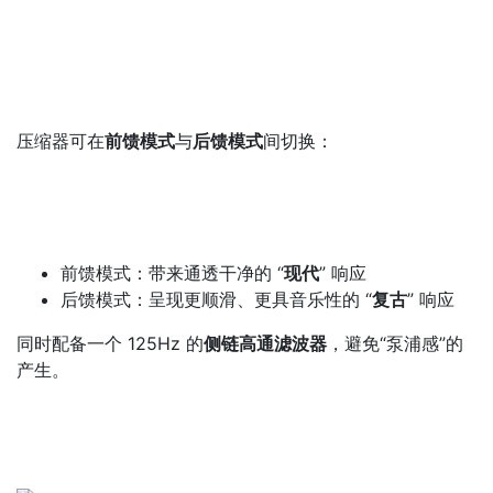
压缩器可在
前馈模式
与
后馈模式
间切换：
前馈模式：带来通透干净的 “
现代
” 响应
后馈模式：呈现更顺滑、更具音乐性的 “
复古
” 响应
同时配备一个 125Hz 的
侧链高通滤波器
，避免“泵浦感”的
产生。