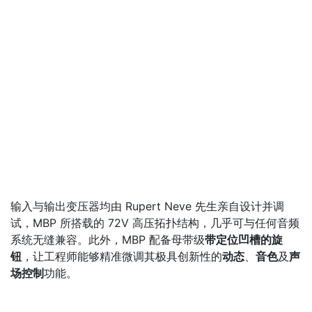
输入与输出变压器均由 Rupert Neve 先生亲自设计并调
试，MBP 所搭载的 72V 高压拓扑结构，几乎可与任何音频
系统无缝兼容。此外，MBP 配备母带级
带定位凹槽的旋
钮
，让工程师能够精准微调其极具创新性的
动态
、
音色
及
声
场控制
功能。