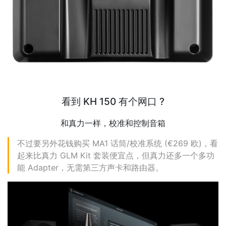
看到 KH 150 有个网口 ?
和真力一样，校准和控制音箱
不过要另外花钱购买 MA1 话筒/校准系统 (€269 欧)，看
起来比真力 GLM Kit 套装便宜点，但真力还多一个多功
能 Adapter，无需第三方声卡和路由器。