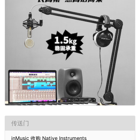
传送门
inMusic 收购 Native Instruments