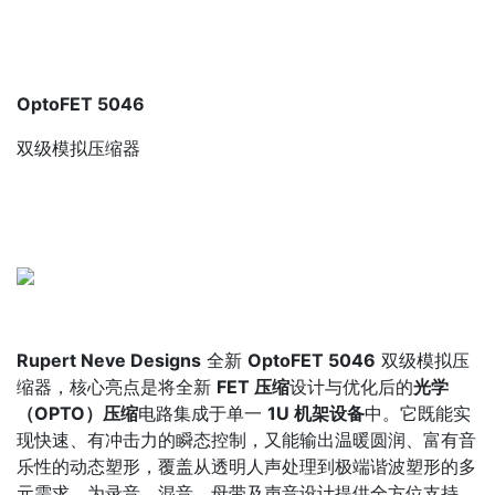
OptoFET 5046
双级模拟压缩器
Rupert Neve Designs
全新
OptoFET 5046
双级模拟压
缩器，核心亮点是将全新
FET 压缩
设计与优化后的
光学
（OPTO）压缩
电路集成于单一
1U 机架设备
中。它既能实
现快速、有冲击力的瞬态控制，又能输出温暖圆润、富有音
乐性的动态塑形，覆盖从透明人声处理到极端谐波塑形的多
元需求，为录音、混音、母带及声音设计提供全方位支持。