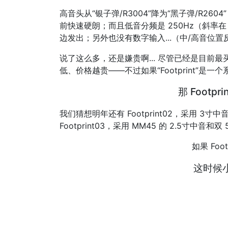
高音头从“银子弹/R3004”降为“黑子弹/R2
前快速硬朗；而且低音分频是 250Hz（斜率在 18
边发出；另外也没有数字输入...（中/高音位
说了这么多，还是嫌贵啊... 尽管已经是目前最买得
低、价格越贵——不过如果“Footprint”是一个
那 Footp
我们猜想明年还有 Footprint02，采用 3寸
Footprint03，采用 MM45 的 2.5寸中音和双 
如果 Foo
这时候小